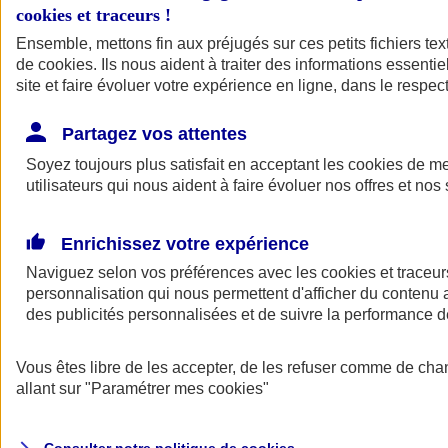
cookies et traceurs
!
Ensemble, mettons fin aux préjugés sur ces petits fichiers te
Assurance auto
de
cookies
Assurance jeune conducteur
. Ils nous aident à traiter des informations essentie
Assurance forfait km
site et faire évoluer votre expérience en ligne, dans le respect
Assurance véhicule de collection
Assurance monospace
Partagez vos attentes
Garanties assurance auto
Nos formules assurance auto en ligne
Soyez toujours plus satisfait en acceptant les
cookies
de mes
Assurance Auto Malus
utilisateurs qui nous aident à faire évoluer nos offres et nos 
Services et avantages auto AXA
Assurance citoyenne auto
Assurer 2 voitures
Enrichissez votre expérience
Assurance auto en ligne
Naviguez selon vos préférences avec les
cookies et traceur
personnalisation qui nous permettent d'afficher du contenu a
des publicités personnalisées et de suivre la performance
Vous êtes libre de les accepter, de les refuser comme de cha
allant sur
"Paramétrer mes
cookies
"