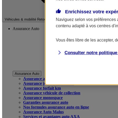
Enrichissez votre expé
Fermer le menu pri
Naviguez selon vos préférences 
Véhicules & mobilité
Retour à la section précédente
contenu adapté à vos centres d'i
Assurance Auto
Vous êtes libre de les accepter, 
Consulter notre politiqu
Assurance Auto
Assurance auto
Assurance jeune conducteur
Assurance forfait km
Assurance véhicule de collection
Assurance monospace
Garanties assurance auto
Nos formules assurance auto en ligne
Assurance Auto Malus
Services et avantages auto AXA