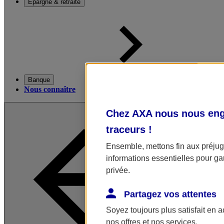
Épargne & retraite
Banque
Nous connaître
Chez AXA nous nous enga
traceurs
!
Ensemble, mettons fin aux préjugé
informations essentielles pour gar
privée.
Partagez vos attentes
Soyez toujours plus satisfait en 
nos offres et nos services.