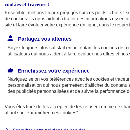
cookies et traceurs
!
Ensemble, mettons fin aux préjugés sur ces petits fichiers te
Assurance auto
de
cookies
Assurance jeune conducteur
. Ils nous aident à traiter des informations essentie
Assurance forfait km
site et faire évoluer votre expérience en ligne, dans le respect
Assurance véhicule de collection
Assurance monospace
Partagez vos attentes
Garanties assurance auto
Nos formules assurance auto en ligne
Soyez toujours plus satisfait en acceptant les
cookies
de mes
Assurance Auto Malus
utilisateurs qui nous aident à faire évoluer nos offres et nos 
Services et avantages auto AXA
Assurance citoyenne auto
Assurer 2 voitures
Enrichissez votre expérience
Assurance auto en ligne
Naviguez selon vos préférences avec les
cookies et traceur
personnalisation qui nous permettent d'afficher du contenu a
des publicités personnalisées et de suivre la performance
Vous êtes libre de les accepter, de les refuser comme de cha
allant sur
"Paramétrer mes
cookies
"