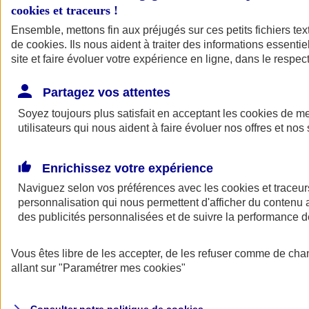
cookies et traceurs
!
Ensemble, mettons fin aux préjugés sur ces petits fichiers te
Assurance auto
de
cookies
Assurance jeune conducteur
. Ils nous aident à traiter des informations essentie
Assurance forfait km
site et faire évoluer votre expérience en ligne, dans le respect
Assurance véhicule de collection
Assurance monospace
Partagez vos attentes
Garanties assurance auto
Nos formules assurance auto en ligne
Soyez toujours plus satisfait en acceptant les
cookies
de mes
Assurance Auto Malus
utilisateurs qui nous aident à faire évoluer nos offres et nos 
Services et avantages auto AXA
Assurance citoyenne auto
Assurer 2 voitures
Enrichissez votre expérience
Assurance auto en ligne
Naviguez selon vos préférences avec les
cookies et traceur
personnalisation qui nous permettent d'afficher du contenu a
des publicités personnalisées et de suivre la performance
Vous êtes libre de les accepter, de les refuser comme de cha
allant sur
"Paramétrer mes
cookies
"