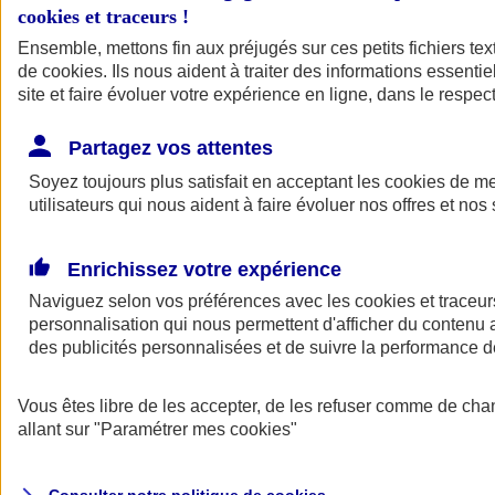
cookies et traceurs
!
Ensemble, mettons fin aux préjugés sur ces petits fichiers te
Assurance auto
de
cookies
Assurance jeune conducteur
. Ils nous aident à traiter des informations essentie
Assurance forfait km
site et faire évoluer votre expérience en ligne, dans le respect
Assurance véhicule de collection
Assurance monospace
Partagez vos attentes
Garanties assurance auto
Nos formules assurance auto en ligne
Soyez toujours plus satisfait en acceptant les
cookies
de mes
Assurance Auto Malus
utilisateurs qui nous aident à faire évoluer nos offres et nos 
Services et avantages auto AXA
Assurance citoyenne auto
Assurer 2 voitures
Enrichissez votre expérience
Assurance auto en ligne
Naviguez selon vos préférences avec les
cookies et traceur
personnalisation qui nous permettent d'afficher du contenu a
des publicités personnalisées et de suivre la performance
Vous êtes libre de les accepter, de les refuser comme de cha
allant sur
"Paramétrer mes
cookies
"