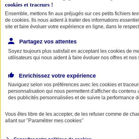
cookies et traceurs
!
Ensemble, mettons fin aux préjugés sur ces petits fichiers te
Assurance auto
de
cookies
Assurance jeune conducteur
. Ils nous aident à traiter des informations essentie
Assurance forfait km
site et faire évoluer votre expérience en ligne, dans le respect
Assurance véhicule de collection
Assurance monospace
Partagez vos attentes
Garanties assurance auto
Nos formules assurance auto en ligne
Soyez toujours plus satisfait en acceptant les
cookies
de mes
Assurance Auto Malus
utilisateurs qui nous aident à faire évoluer nos offres et nos 
Services et avantages auto AXA
Assurance citoyenne auto
Assurer 2 voitures
Enrichissez votre expérience
Assurance auto en ligne
Naviguez selon vos préférences avec les
cookies et traceur
personnalisation qui nous permettent d'afficher du contenu a
des publicités personnalisées et de suivre la performance
Vous êtes libre de les accepter, de les refuser comme de cha
allant sur
"Paramétrer mes
cookies
"