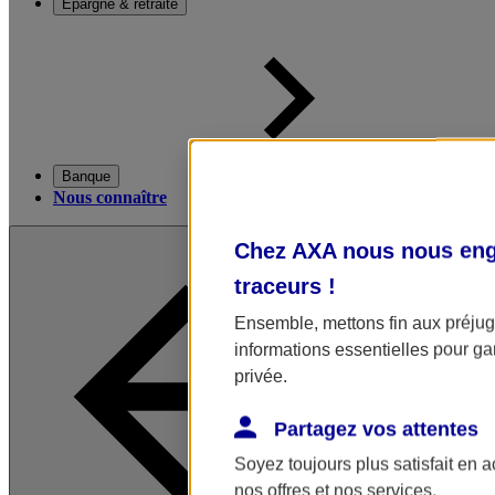
Épargne & retraite
Banque
Nous connaître
Chez AXA nous nous enga
traceurs
!
Ensemble, mettons fin aux préjugé
informations essentielles pour gar
privée.
Partagez vos attentes
Soyez toujours plus satisfait en 
nos offres et nos services.