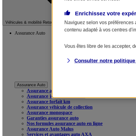
Enrichissez votre expé
Fermer le menu pri
Naviguez selon vos préférences 
Véhicules & mobilité
Retour à la section précédente
contenu adapté à vos centres d'i
Assurance Auto
Vous êtes libre de les accepter, 
Consulter notre politiqu
Assurance Auto
Assurance auto
Assurance jeune conducteur
Assurance forfait km
Assurance véhicule de collection
Assurance monospace
Garanties assurance auto
Nos formules assurance auto en ligne
Assurance Auto Malus
Services et avantages auto AXA