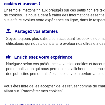
cookies et traceurs
!
Ensemble, mettons fin aux préjugés sur ces petits fichiers te
Assurance auto
de
cookies
Assurance jeune conducteur
. Ils nous aident à traiter des informations essentie
Assurance forfait km
site et faire évoluer votre expérience en ligne, dans le respect
Assurance véhicule de collection
Assurance monospace
Partagez vos attentes
Garanties assurance auto
Nos formules assurance auto en ligne
Soyez toujours plus satisfait en acceptant les
cookies
de mes
Assurance Auto Malus
utilisateurs qui nous aident à faire évoluer nos offres et nos 
Services et avantages auto AXA
Assurance citoyenne auto
Assurer 2 voitures
Enrichissez votre expérience
Assurance auto en ligne
Naviguez selon vos préférences avec les
cookies et traceur
personnalisation qui nous permettent d'afficher du contenu a
des publicités personnalisées et de suivre la performance
Vous êtes libre de les accepter, de les refuser comme de cha
allant sur
"Paramétrer mes
cookies
"