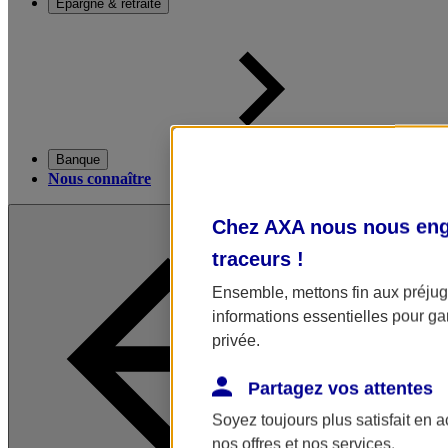
Épargne & retraite
Banque
Nous connaître
Chez AXA nous nous enga
traceurs
!
Ensemble, mettons fin aux préjugé
informations essentielles pour gar
privée.
Partagez vos attentes
Soyez toujours plus satisfait en 
nos offres et nos services.