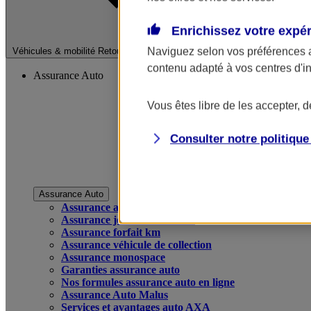
Enrichissez votre expé
Fermer le menu pri
Naviguez selon vos préférences 
Véhicules & mobilité
Retour à la section précédente
contenu adapté à vos centres d'i
Assurance Auto
Vous êtes libre de les accepter, 
Consulter notre politiqu
Assurance Auto
Assurance auto
Assurance jeune conducteur
Assurance forfait km
Assurance véhicule de collection
Assurance monospace
Garanties assurance auto
Nos formules assurance auto en ligne
Assurance Auto Malus
Services et avantages auto AXA