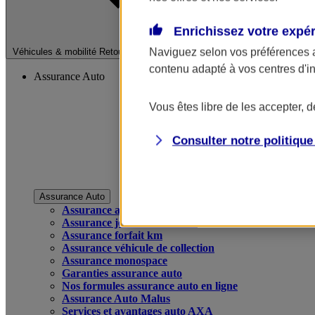
Enrichissez votre expé
Fermer le menu pri
Naviguez selon vos préférences 
Véhicules & mobilité
Retour à la section précédente
contenu adapté à vos centres d'i
Assurance Auto
Vous êtes libre de les accepter, 
Consulter notre politiqu
Assurance Auto
Assurance auto
Assurance jeune conducteur
Assurance forfait km
Assurance véhicule de collection
Assurance monospace
Garanties assurance auto
Nos formules assurance auto en ligne
Assurance Auto Malus
Services et avantages auto AXA