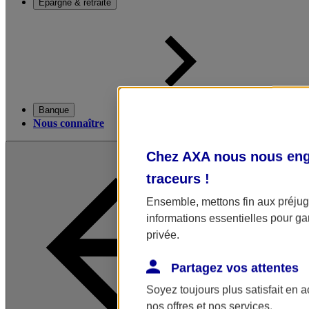
Épargne & retraite
Banque
Nous connaître
Chez AXA nous nous enga
traceurs
!
Ensemble, mettons fin aux préjugé
informations essentielles pour gar
privée.
Partagez vos attentes
Soyez toujours plus satisfait en 
nos offres et nos services.