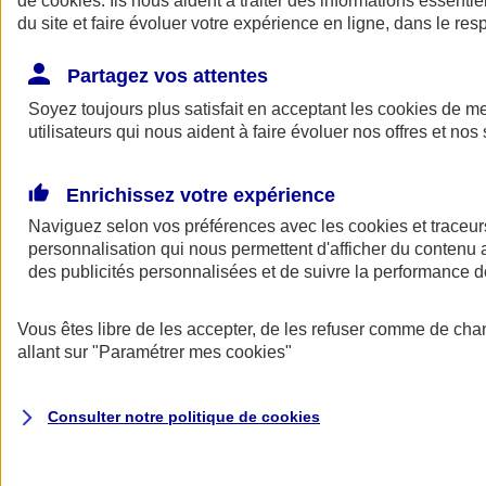
de
cookies
. Ils nous aident à traiter des informations essentie
du site et faire évoluer votre expérience en ligne, dans le resp
Assurance auto
Assurance jeune conducteur
Partagez vos attentes
Assurance forfait km
Soyez toujours plus satisfait en acceptant les
Assurance véhicule de collection
cookies
de mes
Assurance monospace
utilisateurs qui nous aident à faire évoluer nos offres et nos 
Garanties assurance auto
Nos formules assurance auto en ligne
Assurance Auto Malus
Enrichissez votre expérience
Services et avantages auto AXA
Naviguez selon vos préférences avec les
Assurance citoyenne auto
cookies et traceur
Assurer 2 voitures
personnalisation qui nous permettent d'afficher du contenu a
Assurance auto en ligne
des publicités personnalisées et de suivre la performance
Vous êtes libre de les accepter, de les refuser comme de cha
allant sur
"Paramétrer mes
cookies
"
Consulter notre politique de
cookies