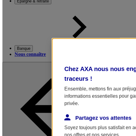
Épargne & retraite
Banque
Nous connaître
Chez AXA nous nous enga
traceurs
!
Ensemble, mettons fin aux préjugé
informations essentielles pour gar
privée.
Partagez vos attentes
Soyez toujours plus satisfait en 
nos offres et nos services.