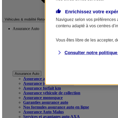
Enrichissez votre expé
Fermer le menu pri
Naviguez selon vos préférences 
Véhicules & mobilité
Retour à la section précédente
contenu adapté à vos centres d'i
Assurance Auto
Vous êtes libre de les accepter, 
Consulter notre politiqu
Assurance Auto
Assurance auto
Assurance jeune conducteur
Assurance forfait km
Assurance véhicule de collection
Assurance monospace
Garanties assurance auto
Nos formules assurance auto en ligne
Assurance Auto Malus
Services et avantages auto AXA