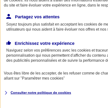
de
cookies
. Ils nous aident à traiter des informations essentie
du site et faire évoluer votre expérience en ligne, dans le resp
Assurance auto
Assurance jeune conducteur
Partagez vos attentes
Assurance forfait km
Soyez toujours plus satisfait en acceptant les
Assurance véhicule de collection
cookies
de mes
Assurance monospace
utilisateurs qui nous aident à faire évoluer nos offres et nos 
Garanties assurance auto
Nos formules assurance auto en ligne
Assurance Auto Malus
Enrichissez votre expérience
Services et avantages auto AXA
Naviguez selon vos préférences avec les
Assurance citoyenne auto
cookies et traceur
Assurer 2 voitures
personnalisation qui nous permettent d'afficher du contenu a
Assurance auto en ligne
des publicités personnalisées et de suivre la performance
Vous êtes libre de les accepter, de les refuser comme de cha
allant sur
"Paramétrer mes
cookies
"
Consulter notre politique de
cookies