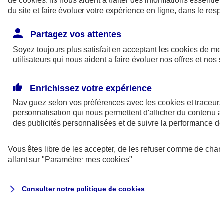
de
cookies
. Ils nous aident à traiter des informations essentie
du site et faire évoluer votre expérience en ligne, dans le resp
Assurance auto
Assurance jeune conducteur
Partagez vos attentes
Assurance forfait km
Soyez toujours plus satisfait en acceptant les
Assurance véhicule de collection
cookies
de mes
Assurance monospace
utilisateurs qui nous aident à faire évoluer nos offres et nos 
Garanties assurance auto
Nos formules assurance auto en ligne
Assurance Auto Malus
Enrichissez votre expérience
Services et avantages auto AXA
Naviguez selon vos préférences avec les
Assurance citoyenne auto
cookies et traceur
Assurer 2 voitures
personnalisation qui nous permettent d'afficher du contenu a
Assurance auto en ligne
des publicités personnalisées et de suivre la performance
Vous êtes libre de les accepter, de les refuser comme de cha
allant sur
"Paramétrer mes
cookies
"
Consulter notre politique de
cookies