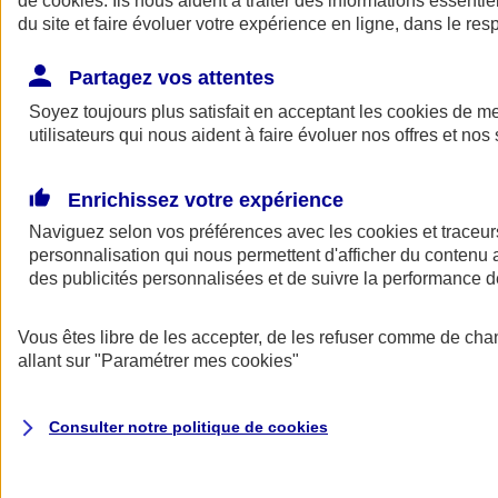
de
cookies
. Ils nous aident à traiter des informations essentie
du site et faire évoluer votre expérience en ligne, dans le resp
Assurance auto
Assurance jeune conducteur
Partagez vos attentes
Assurance forfait km
Soyez toujours plus satisfait en acceptant les
Assurance véhicule de collection
cookies
de mes
Assurance monospace
utilisateurs qui nous aident à faire évoluer nos offres et nos 
Garanties assurance auto
Nos formules assurance auto en ligne
Assurance Auto Malus
Enrichissez votre expérience
Services et avantages auto AXA
Naviguez selon vos préférences avec les
Assurance citoyenne auto
cookies et traceur
Assurer 2 voitures
personnalisation qui nous permettent d'afficher du contenu a
Assurance auto en ligne
des publicités personnalisées et de suivre la performance
Vous êtes libre de les accepter, de les refuser comme de cha
allant sur
"Paramétrer mes
cookies
"
Consulter notre politique de
cookies