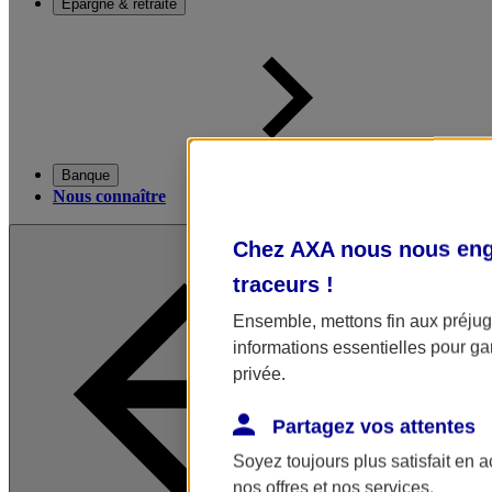
Épargne & retraite
Banque
Nous connaître
Chez AXA nous nous enga
traceurs
!
Ensemble, mettons fin aux préjugé
informations essentielles pour gar
privée.
Partagez vos attentes
Soyez toujours plus satisfait en 
nos offres et nos services.