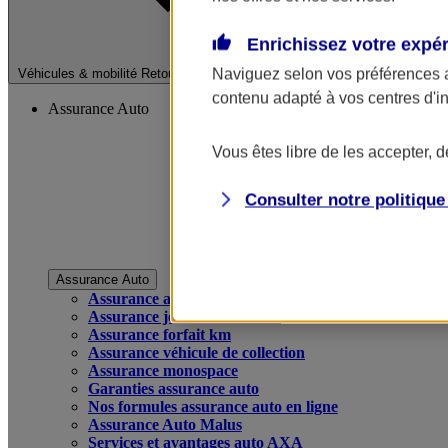
Enrichissez votre expé
Fermer le menu pri
Naviguez selon vos préférences 
Véhicules & mobilité
Retour à la section précédente
contenu adapté à vos centres d'i
Assurance Auto
Vous êtes libre de les accepter, 
Consulter notre politiqu
Assurance Auto
Assurance auto
Assurance jeune conducteur
Assurance forfait km
Assurance véhicule de collection
Assurance monospace
Garanties assurance auto
Nos formules assurance auto en ligne
Assurance Auto Malus
Services et avantages auto AXA