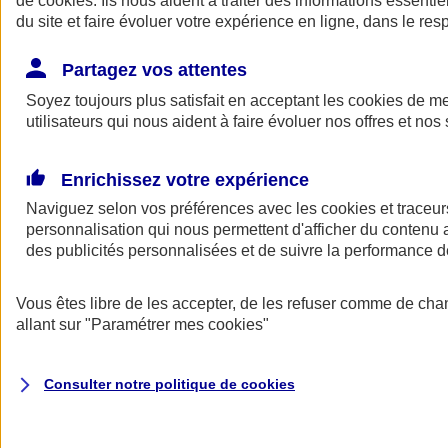
de
cookies
. Ils nous aident à traiter des informations essentie
du site et faire évoluer votre expérience en ligne, dans le resp
Assurance auto
Assurance jeune conducteur
Partagez vos attentes
Assurance forfait km
Soyez toujours plus satisfait en acceptant les
Assurance véhicule de collection
cookies
de mes
Assurance monospace
utilisateurs qui nous aident à faire évoluer nos offres et nos 
Garanties assurance auto
Nos formules assurance auto en ligne
Assurance Auto Malus
Enrichissez votre expérience
Services et avantages auto AXA
Naviguez selon vos préférences avec les
Assurance citoyenne auto
cookies et traceur
Assurer 2 voitures
personnalisation qui nous permettent d'afficher du contenu a
Assurance auto en ligne
des publicités personnalisées et de suivre la performance
Vous êtes libre de les accepter, de les refuser comme de cha
allant sur
"Paramétrer mes
cookies
"
Consulter notre politique de
cookies