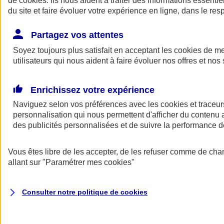
de
cookies
. Ils nous aident à traiter des informations essentie
du site et faire évoluer votre expérience en ligne, dans le resp
Assurance auto
Assurance jeune conducteur
Partagez vos attentes
Assurance forfait km
Soyez toujours plus satisfait en acceptant les
Assurance véhicule de collection
cookies
de mes
Assurance monospace
utilisateurs qui nous aident à faire évoluer nos offres et nos 
Garanties assurance auto
Nos formules assurance auto en ligne
Assurance Auto Malus
Enrichissez votre expérience
Services et avantages auto AXA
Naviguez selon vos préférences avec les
Assurance citoyenne auto
cookies et traceur
Assurer 2 voitures
personnalisation qui nous permettent d'afficher du contenu a
Assurance auto en ligne
des publicités personnalisées et de suivre la performance
Vous êtes libre de les accepter, de les refuser comme de cha
allant sur
"Paramétrer mes
cookies
"
Consulter notre politique de
cookies