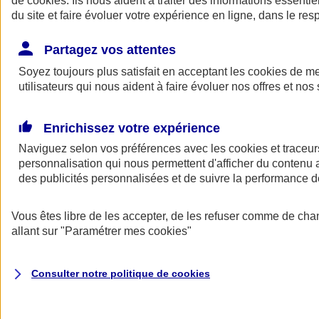
de
cookies
. Ils nous aident à traiter des informations essentie
du site et faire évoluer votre expérience en ligne, dans le resp
Assurance auto
Assurance jeune conducteur
Partagez vos attentes
Assurance forfait km
Soyez toujours plus satisfait en acceptant les
Assurance véhicule de collection
cookies
de mes
Assurance monospace
utilisateurs qui nous aident à faire évoluer nos offres et nos 
Garanties assurance auto
Nos formules assurance auto en ligne
Assurance Auto Malus
Enrichissez votre expérience
Services et avantages auto AXA
Naviguez selon vos préférences avec les
Assurance citoyenne auto
cookies et traceur
Assurer 2 voitures
personnalisation qui nous permettent d'afficher du contenu a
Assurance auto en ligne
des publicités personnalisées et de suivre la performance
Vous êtes libre de les accepter, de les refuser comme de cha
allant sur
"Paramétrer mes
cookies
"
Consulter notre politique de
cookies