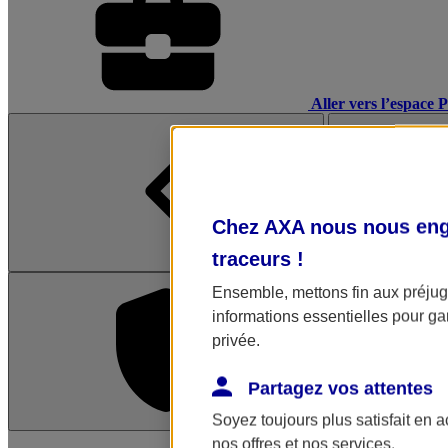
Aller vers l’espace 
Chez AXA nous nous enga
traceurs
!
Ensemble, mettons fin aux préjugé
informations essentielles pour gar
privée.
Partagez vos attentes
Soyez toujours plus satisfait en 
L'application Mon AX
nos offres et nos services.