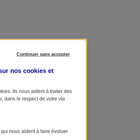
Continuer sans accepter
 sur nos
cookies et
okies
. Ils nous aident à traiter des
e, dans le respect de votre vie
 qui nous aident à faire évoluer
ation AXA Banque