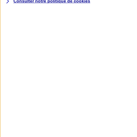
Consulter notre politique de
cookies
L'application AXA
Banque
L'application Mon AXA Assurance, tous
vos contrats en poche !