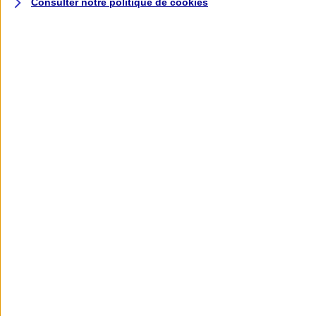
Consulter notre politique de
cookies
L'application AXA
Banque
L'application Mon AXA Assurance, tous
vos contrats en poche !