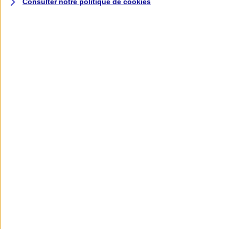
Consulter notre politique de
cookies
L'application AXA
Banque
L'application Mon AXA Assurance, tous
vos contrats en poche !