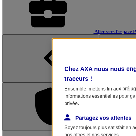
Aller vers l’espace 
Chez AXA nous nous enga
traceurs
!
Ensemble, mettons fin aux préjugé
informations essentielles pour gar
privée.
Partagez vos attentes
Soyez toujours plus satisfait en 
L'application Mon AX
nos offres et nos services.