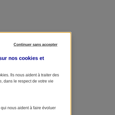
Continuer sans accepter
 sur nos
cookies et
okies
. Ils nous aident à traiter des
e, dans le respect de votre vie
 qui nous aident à faire évoluer
ation AXA Banque