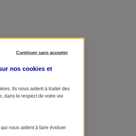
Continuer sans accepter
 sur nos
cookies et
okies
. Ils nous aident à traiter des
e, dans le respect de votre vie
 qui nous aident à faire évoluer
ation AXA Banque