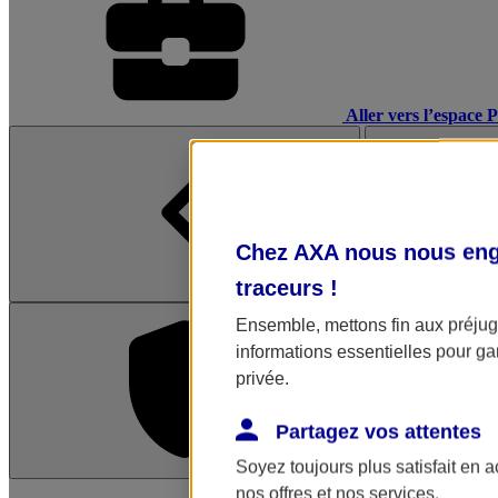
Aller vers l’espace 
Chez AXA nous nous enga
traceurs
!
Ensemble, mettons fin aux préjugé
informations essentielles pour gar
privée.
Partagez vos attentes
Soyez toujours plus satisfait en 
L'application Mon AX
nos offres et nos services.