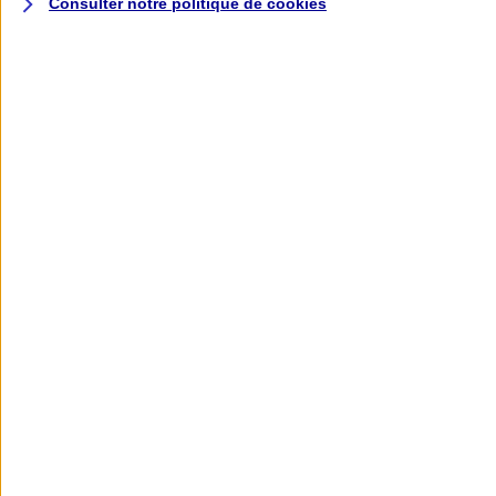
Consulter notre politique de
cookies
L'application AXA
Banque
L'application Mon AXA Assurance, tous
vos contrats en poche !