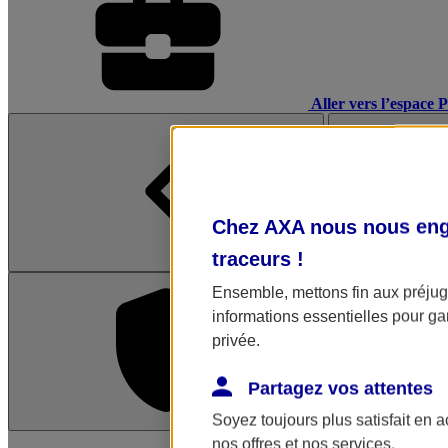
Aller vers l’espace 
Chez AXA nous nous enga
traceurs
!
Ensemble, mettons fin aux préjugé
informations essentielles pour gar
privée.
Partagez vos attentes
Soyez toujours plus satisfait en 
L'application Mon AX
nos offres et nos services.