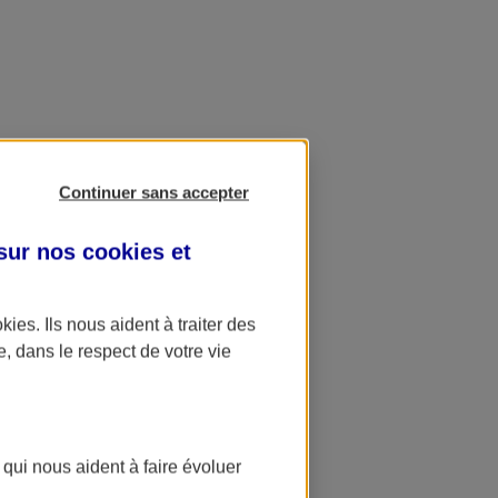
Continuer sans accepter
 sur nos
cookies et
okies
. Ils nous aident à traiter des
e, dans le respect de votre vie
 qui nous aident à faire évoluer
ation AXA Banque