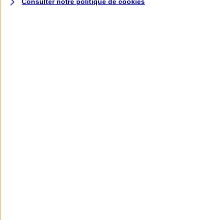
Consulter notre politique de
cookies
L'application AXA
Banque
L'application Mon AXA Assurance, tous
vos contrats en poche !