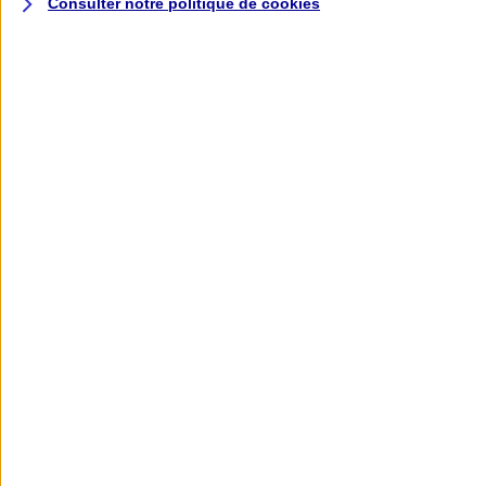
Consulter notre politique de
cookies
L'application AXA
Banque
L'application Mon AXA Assurance, tous
vos contrats en poche !