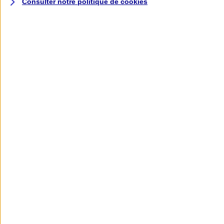
Consulter notre politique de
cookies
L'application AXA
Banque
L'application Mon AXA Assurance, tous
vos contrats en poche !