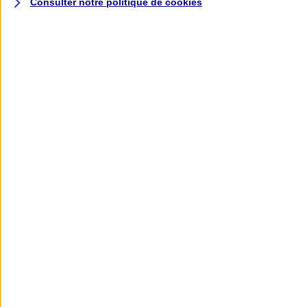
Consulter notre politique de
cookies
L'application AXA
Banque
L'application Mon AXA Assurance, tous
vos contrats en poche !