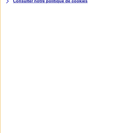
Consulter notre politique de
cookies
L'application AXA
Banque
L'application Mon AXA Assurance, tous
vos contrats en poche !