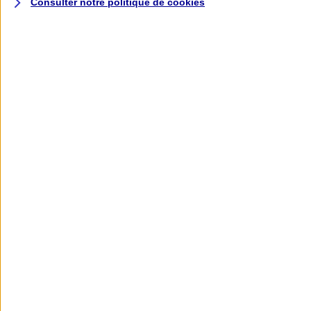
Consulter notre politique de
cookies
L'application AXA
Banque
L'application Mon AXA Assurance, tous
vos contrats en poche !