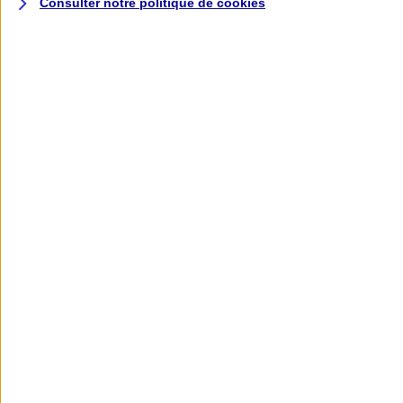
Consulter notre politique de
cookies
L'application AXA
Banque
L'application Mon AXA Assurance, tous
vos contrats en poche !