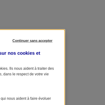
Continuer sans accepter
 sur nos
cookies et
okies
. Ils nous aident à traiter des
e, dans le respect de votre vie
 qui nous aident à faire évoluer
ation AXA Banque