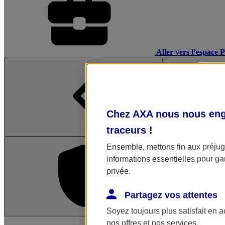
Aller vers l’espace 
Chez AXA nous nous enga
traceurs
!
Ensemble, mettons fin aux préjugé
informations essentielles pour gar
privée.
Partagez vos attentes
Soyez toujours plus satisfait en 
L'application Mon AX
nos offres et nos services.