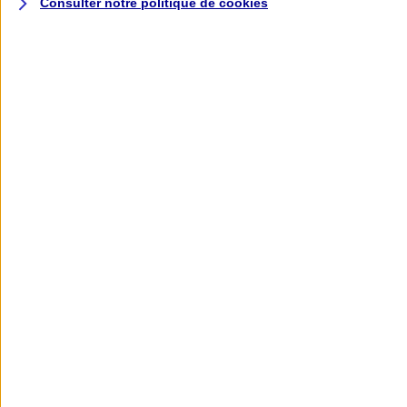
Consulter notre politique de
cookies
L'application AXA
Banque
L'application Mon AXA Assurance, tous
vos contrats en poche !