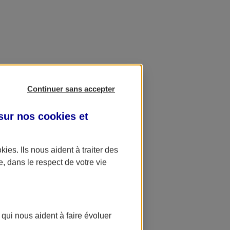
Continuer sans accepter
 sur nos
cookies et
okies
. Ils nous aident à traiter des
e, dans le respect de votre vie
 qui nous aident à faire évoluer
ation AXA Banque