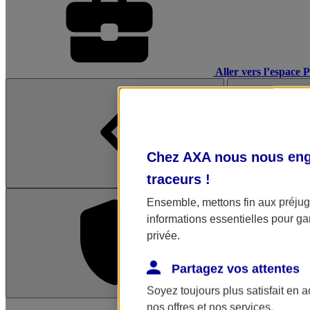
Aller vers l’espace 
Chez AXA nous nous enga
traceurs
!
Ensemble, mettons fin aux préjugé
informations essentielles pour gar
privée.
Partagez vos attentes
Soyez toujours plus satisfait en 
L'application Mon AX
nos offres et nos services.