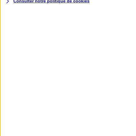
Consulter notre politique de
cookies
L'application AXA
Banque
L'application Mon AXA Assurance, tous
vos contrats en poche !