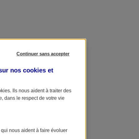
Continuer sans accepter
 sur nos
cookies et
okies
. Ils nous aident à traiter des
e, dans le respect de votre vie
 qui nous aident à faire évoluer
ation AXA Banque