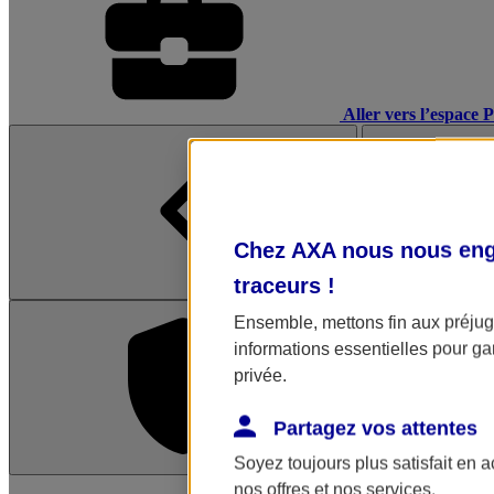
Aller vers l’espace 
Chez AXA nous nous enga
traceurs
!
Ensemble, mettons fin aux préjugé
informations essentielles pour gar
privée.
Partagez vos attentes
Soyez toujours plus satisfait en 
L'application Mon AX
nos offres et nos services.