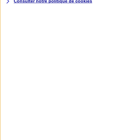
Consulter notre politique de
cookies
L'application AXA
Banque
L'application Mon AXA Assurance, tous
vos contrats en poche !