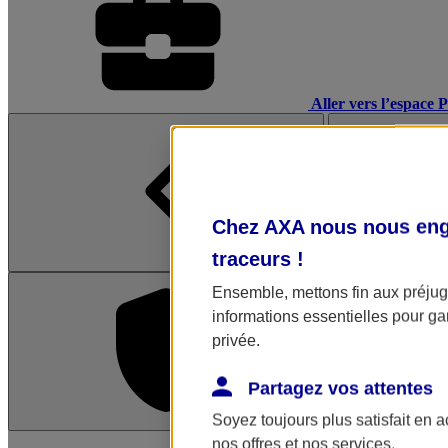
Aller vers l’espace 
Chez AXA nous nous enga
traceurs
!
Ensemble, mettons fin aux préjugé
informations essentielles pour gar
privée.
Partagez vos attentes
Soyez toujours plus satisfait en 
L'application Mon AX
nos offres et nos services.