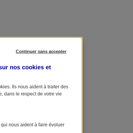
Continuer sans accepter
 sur nos
cookies et
okies
. Ils nous aident à traiter des
e, dans le respect de votre vie
 qui nous aident à faire évoluer
ation AXA Banque