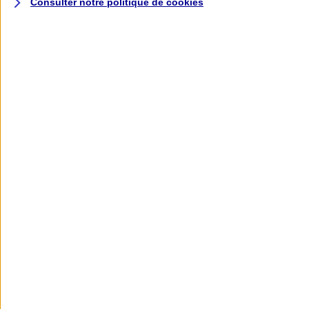
Consulter notre politique de
cookies
L'application AXA
Banque
L'application Mon AXA Assurance, tous
vos contrats en poche !