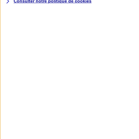
Consulter notre politique de
cookies
L'application AXA
Banque
L'application Mon AXA Assurance, tous
vos contrats en poche !