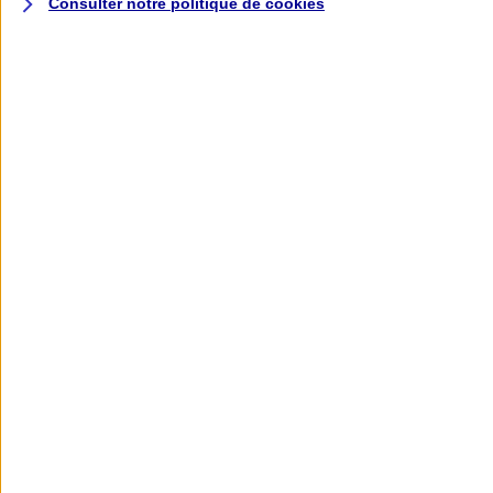
Consulter notre politique de
cookies
L'application AXA
Banque
L'application Mon AXA Assurance, tous
vos contrats en poche !