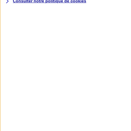
Consulter notre politique de
cookies
L'application AXA
Banque
L'application Mon AXA Assurance, tous
vos contrats en poche !