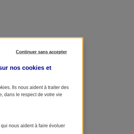
Continuer sans accepter
 sur nos
cookies et
okies
. Ils nous aident à traiter des
e, dans le respect de votre vie
 qui nous aident à faire évoluer
ation AXA Banque