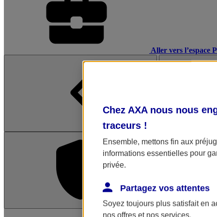
Aller vers l’espace 
Chez AXA nous nous enga
traceurs
!
Ensemble, mettons fin aux préjugé
informations essentielles pour gar
privée.
Partagez vos attentes
Soyez toujours plus satisfait en 
L'application Mon AX
nos offres et nos services.