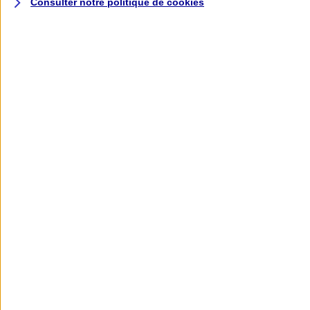
Consulter notre politique de
cookies
L'application AXA
Banque
L'application Mon AXA Assurance, tous
vos contrats en poche !