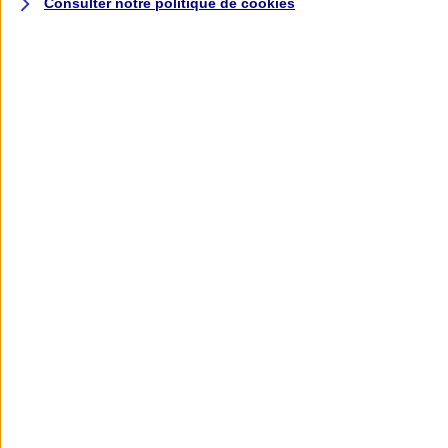
Consulter notre politique de
cookies
L'application AXA
Banque
L'application Mon AXA Assurance, tous
vos contrats en poche !