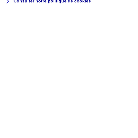
Consulter notre politique de
cookies
L'application AXA
Banque
L'application Mon AXA Assurance, tous
vos contrats en poche !