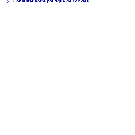
Consulter notre politique de
cookies
L'application AXA
Banque
L'application Mon AXA Assurance, tous
vos contrats en poche !